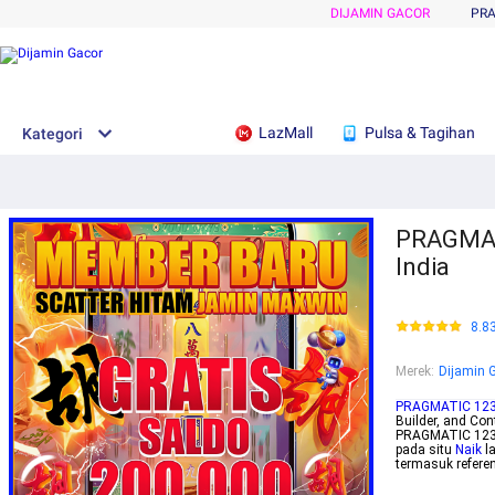
DIJAMIN GACOR
PRA
LazMall
Pulsa & Tagihan
Kategori
PRAGMATI
India
8.8
Merek
:
Dijamin 
PRAGMATIC 12
Builder, and Con
PRAGMATIC 123 j
pada situ
Naik
l
termasuk referen