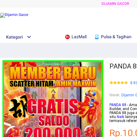
DIJAMIN GACOR
LazMall
Pulsa & Tagihan
Kategori
PANDA 88:
8.8
Merek
:
Dijamin 
PANDA 88
- Amaz
Builder, and Con
PANDA 88 juga a
situ
Naik
lainny
termasuk referen
Rp.10.