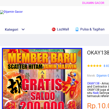
DIJAMIN GACOR
LazMall
Pulsa & Tagihan
Kategori
OKAY138: 
8.8
Merek
:
Dijamin 
OKAY138
- Amazi
and Contractor. 
OKAY138 juga ak
situ
Naik
lainny
termasuk referen
Rp.10.