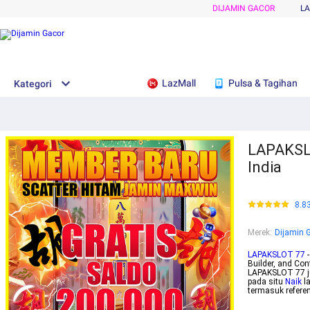
DIJAMIN GACOR
LA
LazMall
Pulsa & Tagihan
Kategori
LAPAKSLO
India
8.8
Merek
:
Dijamin 
LAPAKSLOT 77
-
Builder, and Con
LAPAKSLOT 77 ju
pada situ
Naik
l
termasuk referen