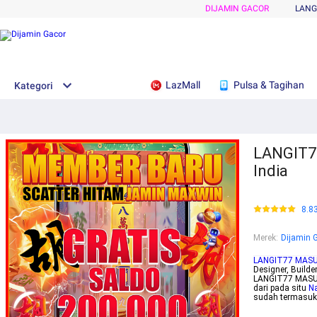
DIJAMIN GACOR
LANG
LazMall
Pulsa & Tagihan
Kategori
LANGIT77
India
8.8
Merek
:
Dijamin 
LANGIT77 MAS
Designer, Builde
LANGIT77 MASUK
dari pada situ
Na
sudah termasuk r