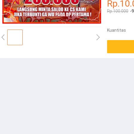
Rp.10.
Rp.100.000
-
Kuantitas