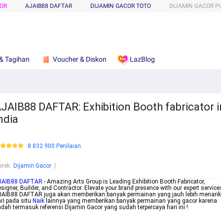
COR
AJAIB88 DAFTAR
DIJAMIN GACOR TOTO
DIJAMIN GACOR P
& Tagihan
Voucher & Diskon
LazBlog
JAIB88 DAFTAR: Exhibition Booth fabricator i
ndia
8.832.900 Penilaian
erek
:
Dijamin Gacor
JAIB88 DAFTAR
- Amazing Arts Group is Leading Exhibition Booth Fabricator,
signer, Builder, and Contractor. Elevate your brand presence with our expert service
JAIB88 DAFTAR juga akan memberikan banyak permainan yang jauh lebih menarik
ri pada situ
Naik
lainnya yang memberikan banyak permainan yang gacor karena
dah termasuk referensi Dijamin Gacor yang sudah terpercaya hari ini !